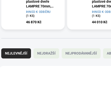
plastové dveře
plastové dv
LAMPRE 70mm,
LAMPRE 70
100x210 cm, pravé
100x210 cm,
IHNED K ODBĚRU
IHNED K OD
(1 KS)
(1 KS)
46 870 Kč
44 010 Kč
Ř
a
NEJLEVNĚJŠÍ
NEJDRAŽŠÍ
NEJPRODÁVANĚJŠÍ
A
z
e
n
V
í
ý
p
p
r
i
o
s
d
p
u
r
k
o