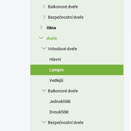
n
Balkonové dveře
í
p
Bezpečnostní dveře
a
n
Okna
e
dveře
l
Vchodové dveře
Hlavní
Lampre
Vedlejší
Balkonové dveře
Jednokřídlé
Dvoukřídlé
Bezpečnostní dveře