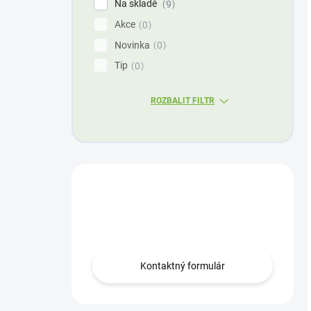
Na skladě
9
Akce
0
Novinka
0
Tip
0
ROZBALIT FILTR
Máte otázku?
Obráťte sa na nás.
Kontaktný formulár