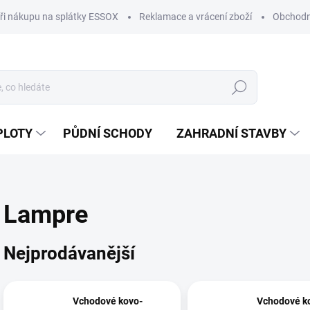
ři nákupu na splátky ESSOX
Reklamace a vrácení zboží
Obchodn
Hledat
PLOTY
PŮDNÍ SCHODY
ZAHRADNÍ STAVBY
Lampre
Nejprodávanější
Vchodové kovo-
Vchodové k