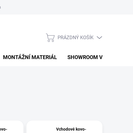
í podmínky
Podmínky ochrany osobních údajů
PRÁZDNÝ KOŠÍK
NÁKUPNÍ
KOŠÍK
MONTÁŽNÍ MATERIÁL
SHOWROOM V PRAZE
ovo-
Vchodové kovo-