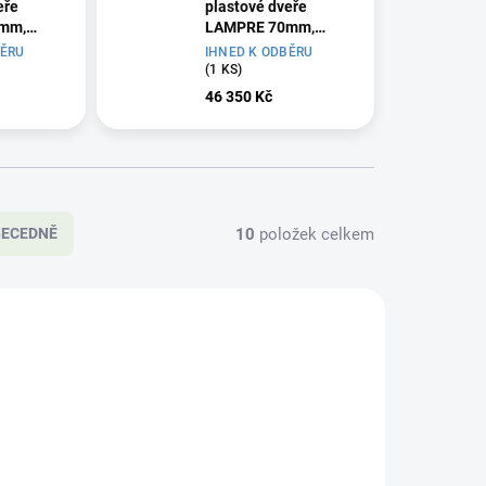
eře
plastové dveře
mm,
LAMPRE 70mm,
 pravé
100x210 cm, pravé
BĚRU
IHNED K ODBĚRU
(1 KS)
46 350 Kč
10
položek celkem
BECEDNĚ