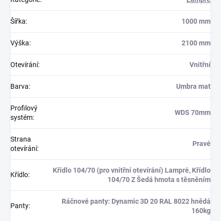
Šířka
:
1000 mm
Výška
:
2100 mm
Otevírání
:
Vnitřní
Barva
:
Umbra mat
Profilový
WDS 70mm
systém
:
Strana
Pravé
otevírání
:
Křídlo 104/70 (pro vnitřní otevírání) Lampré, Křídlo
Křídlo
:
104/70 Z Šedá hmota s těsněním
Ráčnové panty: Dynamic 3D 20 RAL 8022 hnědá
Panty
:
160kg