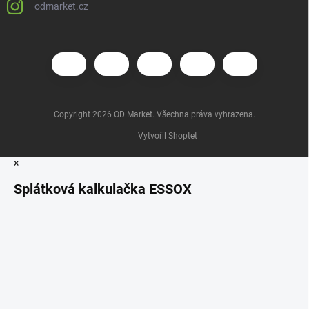
odmarket.cz
Copyright 2026
OD Market
. Všechna práva vyhrazena.
Vytvořil Shoptet
×
Splátková kalkulačka ESSOX