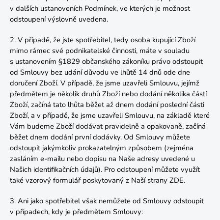
v dalších ustanoveních Podmínek, ve kterých je možnost
odstoupení výslovně uvedena.
2.
V případě, že jste spotřebitel, tedy osoba kupující Zboží
mimo rámec své podnikatelské činnosti, máte v souladu
s ustanovením §1829 občanského zákoníku právo odstoupit
od Smlouvy bez udání důvodu ve lhůtě 14 dnů ode dne
doručení Zboží. V případě, že jsme uzavřeli Smlouvu, jejímž
předmětem je několik druhů Zboží nebo dodání několika částí
Zboží, začíná tato lhůta běžet až dnem dodání poslední části
Zboží, a v případě, že jsme uzavřeli Smlouvu, na základě které
Vám budeme Zboží dodávat pravidelně a opakovaně, začíná
běžet dnem dodání první dodávky. Od Smlouvy můžete
odstoupit jakýmkoliv prokazatelným způsobem (zejména
zasláním e-mailu nebo dopisu na Naše adresy uvedené u
Našich identifikačních údajů). Pro odstoupení můžete využít
také vzorový formulář poskytovaný z Naší strany
ZDE
.
3. Ani jako spotřebitel však nemůžete od Smlouvy odstoupit
v případech, kdy je předmětem Smlouvy: