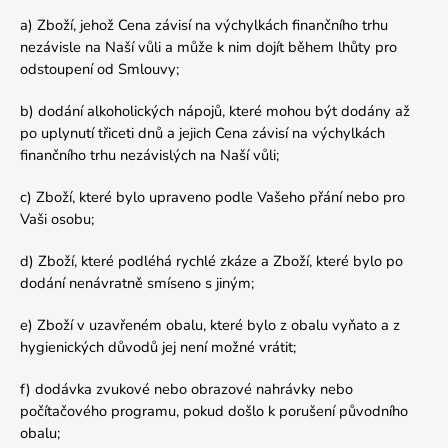
a) Zboží, jehož Cena závisí na výchylkách finančního trhu
nezávisle na Naší vůli a může k nim dojít během lhůty pro
odstoupení od Smlouvy;
b) dodání alkoholických nápojů, které mohou být dodány až
po uplynutí třiceti dnů a jejich Cena závisí na výchylkách
finančního trhu nezávislých na Naší vůli;
c) Zboží, které bylo upraveno podle Vašeho přání nebo pro
Vaši osobu;
d) Zboží, které podléhá rychlé zkáze a Zboží, které bylo po
dodání nenávratně smíseno s jiným;
e) Zboží v uzavřeném obalu, které bylo z obalu vyňato a z
hygienických důvodů jej není možné vrátit;
f) dodávka zvukové nebo obrazové nahrávky nebo
počítačového programu, pokud došlo k porušení původního
obalu;