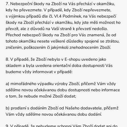
7.
Nebezpeční škody na Zboží na Vás přechází v okamžiku,
kdy ho převezmete. V případě, kdy Zboží nepřevezmete,
s výjimkou případů dle čl.
VI.4
Podmínek, na Vás nebezpečí
škody na Zboží přechází v okamžiku, kdy jste měli možnost ho
převzít, ale z důvodů na Vaší straně k převzetí nedošlo.
Přechod nebezpečí škody na Zboží pro Vás znamená, že od
tohoto okamžiku nesete veškeré důsledky spojené se ztrátou,
zničením, poškozením či jakýmkoli znehodnocením Zboží.
8. V případě, že Zboží nebylo v E-shopu uvedeno jako
skladem a byla uvedena orientační doba dostupnosti Vás
budeme vždy informovat v případě:
a) mimořádného výpadku výroby Zboží, přičemž Vám vždy
sdělíme novou očekávanou dobu dostupnosti nebo informace
o tom, že nebude možné Zboží dodat;
b) prodlení s dodáním Zboží od Našeho dodavatele, přičemž
Vám vždy sdělíme novou očekávanou dobu dodání.
9.
V případě, že nebudeme schopni Vám Zboží dodat ani do