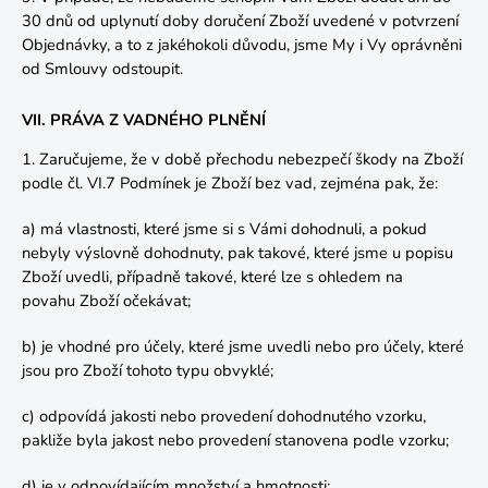
30 dnů od uplynutí doby doručení Zboží uvedené v potvrzení
Objednávky, a to z jakéhokoli důvodu, jsme My i Vy oprávněni
od Smlouvy odstoupit.
VII. PRÁVA Z VADNÉHO PLNĚNÍ
1.
Zaručujeme, že v době přechodu nebezpečí škody na Zboží
podle čl.
VI.7
Podmínek je Zboží bez vad, zejména pak, že:
a) má vlastnosti, které jsme si s Vámi dohodnuli, a pokud
nebyly výslovně dohodnuty, pak takové, které jsme u popisu
Zboží uvedli, případně takové, které lze s ohledem na
povahu Zboží očekávat;
b) je vhodné pro účely, které jsme uvedli nebo pro účely, které
jsou pro Zboží tohoto typu obvyklé;
c) odpovídá jakosti nebo provedení dohodnutého vzorku,
pakliže byla jakost nebo provedení stanovena podle vzorku;
d) je v odpovídajícím množství a hmotnosti;