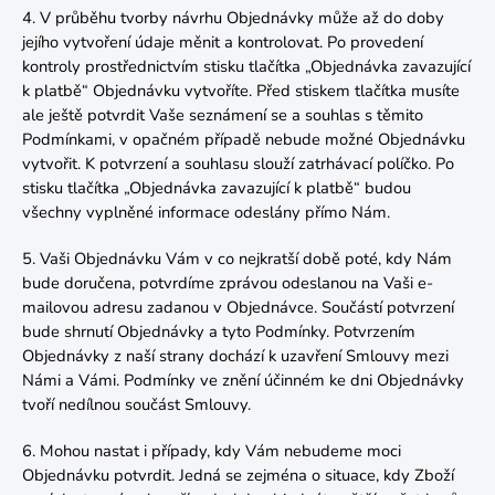
4. V průběhu tvorby návrhu Objednávky může až do doby
jejího vytvoření údaje měnit a kontrolovat. Po provedení
kontroly prostřednictvím stisku tlačítka „Objednávka zavazující
k platbě“ Objednávku vytvoříte. Před stiskem tlačítka musíte
ale ještě potvrdit Vaše seznámení se a souhlas s těmito
Podmínkami, v opačném případě nebude možné Objednávku
vytvořit. K potvrzení a souhlasu slouží zatrhávací políčko. Po
stisku tlačítka „Objednávka zavazující k platbě“ budou
všechny vyplněné informace odeslány přímo Nám.
5. Vaši Objednávku Vám v co nejkratší době poté, kdy Nám
bude doručena, potvrdíme zprávou odeslanou na Vaši e-
mailovou adresu zadanou v Objednávce. Součástí potvrzení
bude shrnutí Objednávky a tyto Podmínky. Potvrzením
Objednávky z naší strany dochází k uzavření Smlouvy mezi
Námi a Vámi. Podmínky ve znění účinném ke dni Objednávky
tvoří nedílnou součást Smlouvy.
6. Mohou nastat i případy, kdy Vám nebudeme moci
Objednávku potvrdit. Jedná se zejména o situace, kdy Zboží