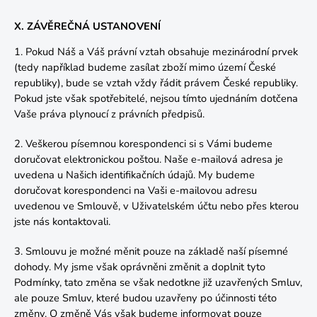
X. ZÁVĚREČNÁ USTANOVENÍ
1. Pokud Náš a Váš právní vztah obsahuje mezinárodní prvek
(tedy například budeme zasílat zboží mimo území České
republiky), bude se vztah vždy řádit právem České republiky.
Pokud jste však spotřebitelé, nejsou tímto ujednáním dotčena
Vaše práva plynoucí z právních předpisů.
2. Veškerou písemnou korespondenci si s Vámi budeme
doručovat elektronickou poštou. Naše e-mailová adresa je
uvedena u Našich identifikačních údajů. My budeme
doručovat korespondenci na Vaši e-mailovou adresu
uvedenou ve Smlouvě, v Uživatelském účtu nebo přes kterou
jste nás kontaktovali.
3. Smlouvu je možné měnit pouze na základě naší písemné
dohody. My jsme však oprávněni změnit a doplnit tyto
Podmínky, tato změna se však nedotkne již uzavřených Smluv,
ale pouze Smluv, které budou uzavřeny po účinnosti této
změny. O změně Vás však budeme informovat pouze