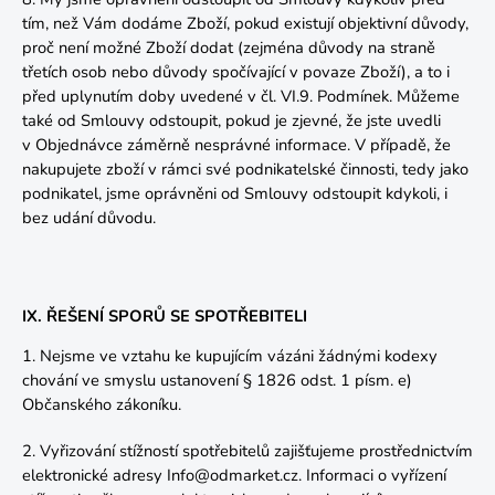
tím, než Vám dodáme Zboží, pokud existují objektivní důvody,
proč není možné Zboží dodat (zejména důvody na straně
třetích osob nebo důvody spočívající v povaze Zboží), a to i
před uplynutím doby uvedené v čl.
VI.9.
Podmínek. Můžeme
také od Smlouvy odstoupit, pokud je zjevné, že jste uvedli
v Objednávce záměrně nesprávné informace. V případě, že
nakupujete zboží v rámci své podnikatelské činnosti, tedy jako
podnikatel, jsme oprávněni od Smlouvy odstoupit kdykoli, i
bez udání důvodu.
IX. ŘEŠENÍ SPORŮ SE SPOTŘEBITELI
1. Nejsme ve vztahu ke kupujícím vázáni žádnými kodexy
chování ve smyslu ustanovení § 1826 odst. 1 písm. e)
Občanského zákoníku.
2. Vyřizování stížností spotřebitelů zajišťujeme prostřednictvím
elektronické adresy Info@odmarket.cz. Informaci o vyřízení