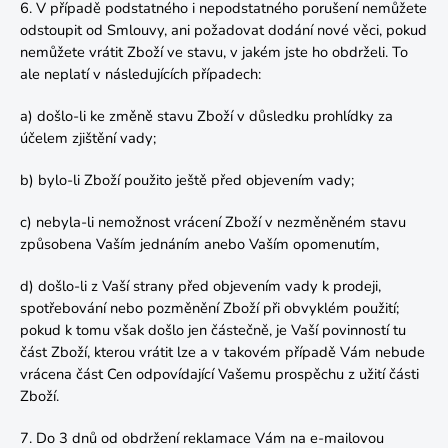
6. V případě podstatného i nepodstatného porušení nemůžete
odstoupit od Smlouvy, ani požadovat dodání nové věci, pokud
nemůžete vrátit Zboží ve stavu, v jakém jste ho obdrželi. To
ale neplatí v následujících případech:
a) došlo-li ke změně stavu Zboží v důsledku prohlídky za
účelem zjištění vady;
b) bylo-li Zboží použito ještě před objevením vady;
c) nebyla-li nemožnost vrácení Zboží v nezměněném stavu
způsobena Vaším jednáním anebo Vaším opomenutím,
d) došlo-li z Vaší strany před objevením vady k prodeji,
spotřebování nebo pozměnění Zboží při obvyklém použití;
pokud k tomu však došlo jen částečně, je Vaší povinností tu
část Zboží, kterou vrátit lze a v takovém případě Vám nebude
vrácena část Cen odpovídající Vašemu prospěchu z užití části
Zboží.
7. Do 3 dnů od obdržení reklamace Vám na e-mailovou