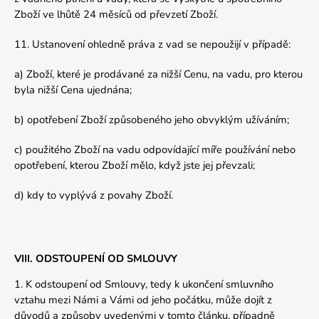
Zboží ve lhůtě 24 měsíců od převzetí Zboží.
11. Ustanovení ohledně práva z vad se nepoužijí v případě:
a) Zboží, které je prodávané za nižší Cenu, na vadu, pro kterou
byla nižší Cena ujednána;
b) opotřebení Zboží způsobeného jeho obvyklým užíváním;
c) použitého Zboží na vadu odpovídající míře používání nebo
opotřebení, kterou Zboží mělo, když jste jej převzali;
d) kdy to vyplývá z povahy Zboží.
VIII. ODSTOUPENÍ OD SMLOUVY
1. K odstoupení od Smlouvy, tedy k ukončení smluvního
vztahu mezi Námi a Vámi od jeho počátku, může dojít z
důvodů a způsoby uvedenými v tomto článku, případně