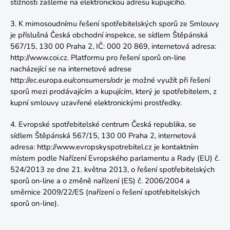
stížnosti zašleme na elektronickou adresu kupujícího.
3. K mimosoudnímu řešení spotřebitelských sporů ze Smlouvy
je příslušná Česká obchodní inspekce, se sídlem Štěpánská
567/15, 130 00 Praha 2, IČ: 000 20 869, internetová adresa:
http://www.coi.cz
. Platformu pro řešení sporů on-line
nacházející se na internetové adrese
http://ec.europa.eu/consumers/odr
je možné využít při řešení
sporů mezi prodávajícím a kupujícím, který je spotřebitelem, z
kupní smlouvy uzavřené elektronickými prostředky.
4. Evropské spotřebitelské centrum Česká republika, se
sídlem Štěpánská 567/15, 130 00 Praha 2, internetová
adresa:
http://www.evropskyspotrebitel.cz
je kontaktním
místem podle Nařízení Evropského parlamentu a Rady (EU) č.
524/2013 ze dne 21. května 2013, o řešení spotřebitelských
sporů on-line a o změně nařízení (ES) č. 2006/2004 a
směrnice 2009/22/ES (nařízení o řešení spotřebitelských
sporů on-line).