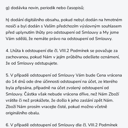
g) dodávka novin, periodik nebo časopisů;
h) dodání digitálního obsahu, pokud nebyl dodán na hmotném
nosiči a byl dodán s Vaším předchozím výslovným souhlasem
před uplynutím lhůty pro odstoupení od Smlouvy a My jsme
Vám sdělili, že nemáte právo na odstoupení od Smlouvy.
4. Lhůta k odstoupení dle čl.
VIII.2
Podmínek se považuje za
zachovanou, pokud Nám v jejím průběhu odešlete oznámení,
že od Smlouvy odstupujete.
5. V případě odstoupení od Smlouvy Vám bude Cena vrácena
do 14 dnů ode dne účinnosti odstoupení na účet, ze kterého
byla připsána, případně na účet zvolený odstoupení od
Smlouvy. Částka však nebude vrácena dříve, než Nám Zboží
vrátíte či než prokážete, že došlo k jeho zaslání zpět Nám.
Zboží Nám prosím vracejte čisté, pokud možno včetně
originálního obalu.
6. V případě odstoupení od Smlouvy dle čl.
VIII.2
Podmínek