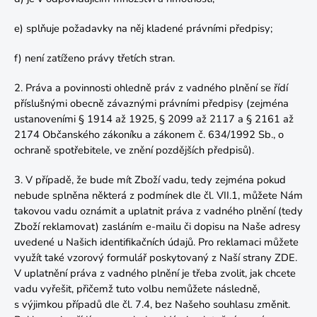
e) splňuje požadavky na něj kladené právními předpisy;
f) není zatíženo právy třetích stran.
2. Práva a povinnosti ohledně práv z vadného plnění se řídí
příslušnými obecně závaznými právními předpisy (zejména
ustanoveními § 1914 až 1925, § 2099 až 2117 a § 2161 až
2174 Občanského zákoníku a zákonem č. 634/1992 Sb., o
ochraně spotřebitele, ve znění pozdějších předpisů).
3. V případě, že bude mít Zboží vadu, tedy zejména pokud
nebude splněna některá z podmínek dle čl.
VII.1
, můžete Nám
takovou vadu oznámit a uplatnit práva z vadného plnění (tedy
Zboží reklamovat) zasláním e-mailu či dopisu na Naše adresy
uvedené u Našich identifikačních údajů. Pro reklamaci můžete
využít také vzorový formulář poskytovaný z Naší strany
ZDE
.
V uplatnění práva z vadného plnění je třeba zvolit, jak chcete
vadu vyřešit, přičemž tuto volbu nemůžete následně,
s výjimkou případů dle čl. 7.4, bez Našeho souhlasu změnit.