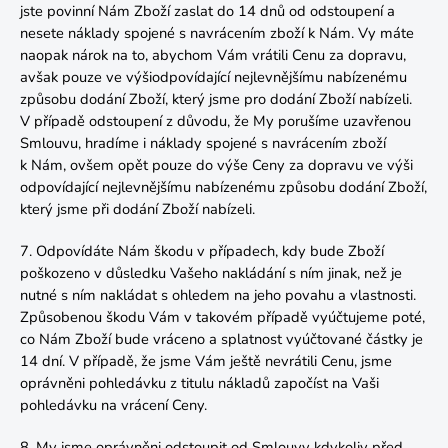
jste povinní Nám Zboží zaslat do 14 dnů od odstoupení a
nesete náklady spojené s navrácením zboží k Nám. Vy máte
naopak nárok na to, abychom Vám vrátili Cenu za dopravu,
avšak pouze ve výšiodpovídající nejlevnějšímu nabízenému
způsobu dodání Zboží, který jsme pro dodání Zboží nabízeli.
V případě odstoupení z důvodu, že My porušíme uzavřenou
Smlouvu, hradíme i náklady spojené s navrácením zboží
k Nám, ovšem opět pouze do výše Ceny za dopravu ve výši
odpovídající nejlevnějšímu nabízenému způsobu dodání Zboží,
který jsme při dodání Zboží nabízeli.
7. Odpovídáte Nám škodu v případech, kdy bude Zboží
poškozeno v důsledku Vašeho nakládání s ním jinak, než je
nutné s ním nakládat s ohledem na jeho povahu a vlastnosti.
Způsobenou škodu Vám v takovém případě vyúčtujeme poté,
co Nám Zboží bude vráceno a splatnost vyúčtované částky je
14 dní. V případě, že jsme Vám ještě nevrátili Cenu, jsme
oprávněni pohledávku z titulu nákladů započíst na Vaši
pohledávku na vrácení Ceny.
8. My jsme oprávněni odstoupit od Smlouvy kdykoliv před