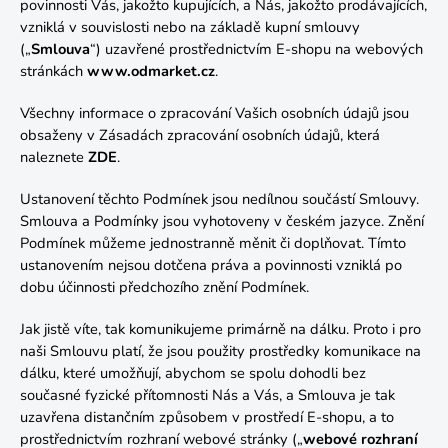
povinnosti Vás, jakožto kupujících, a Nás, jakožto prodávajících,
vzniklá v souvislosti nebo na základě kupní smlouvy
(„
Smlouva
“) uzavřené prostřednictvím E-shopu na webových
stránkách
www.odmarket.cz
.
Všechny informace o zpracování Vašich osobních údajů jsou
obsaženy v Zásadách zpracování osobních údajů, která
naleznete
ZDE
.
Ustanovení těchto Podmínek jsou nedílnou součástí Smlouvy.
Smlouva a Podmínky jsou vyhotoveny v českém jazyce. Znění
Podmínek můžeme jednostranně měnit či doplňovat. Tímto
ustanovením nejsou dotčena práva a povinnosti vzniklá po
dobu účinnosti předchozího znění Podmínek.
Jak jistě víte, tak komunikujeme primárně na dálku. Proto i pro
naši Smlouvu platí, že jsou použity prostředky komunikace na
dálku, které umožňují, abychom se spolu dohodli bez
současné fyzické přítomnosti Nás a Vás, a Smlouva je tak
uzavřena distančním způsobem v prostředí E-shopu, a to
prostřednictvím rozhraní webové stránky („
webové rozhraní