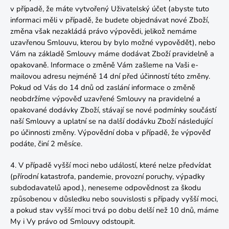
v případě, že máte vytvořený Uživatelský účet (abyste tuto
informaci měli v případě, že budete objednávat nové Zboží,
změna však nezakládá právo výpovědi, jelikož nemáme
uzavřenou Smlouvu, kterou by bylo možné vypovědět), nebo
Vám na základě Smlouvy máme dodávat Zboží pravidelně a
opakovaně. Informace o změně Vám zašleme na Vaši e-
mailovou adresu nejméně 14 dní před účinností této změny.
Pokud od Vás do 14 dnů od zaslání informace o změně
neobdržíme výpověď uzavřené Smlouvy na pravidelné a
opakované dodávky Zboží, stávají se nové podmínky součástí
naší Smlouvy a uplatní se na další dodávku Zboží následující
po účinnosti změny. Výpovědní doba v případě, že výpověď
podáte, činí 2 měsíce.
4. V případě vyšší moci nebo událostí, které nelze předvídat
(přírodní katastrofa, pandemie, provozní poruchy, výpadky
subdodavatelů apod.), neneseme odpovědnost za škodu
způsobenou v důsledku nebo souvislosti s případy vyšší moci,
a pokud stav vyšší moci trvá po dobu delší než 10 dnů, máme
My i Vy právo od Smlouvy odstoupit.