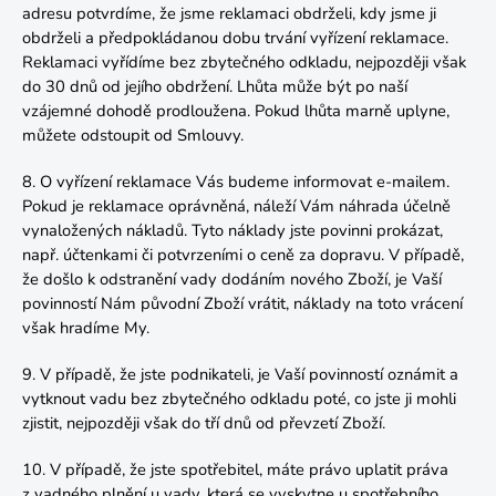
adresu potvrdíme, že jsme reklamaci obdrželi, kdy jsme ji
obdrželi a předpokládanou dobu trvání vyřízení reklamace.
Reklamaci vyřídíme bez zbytečného odkladu, nejpozději však
do 30 dnů od jejího obdržení. Lhůta může být po naší
vzájemné dohodě prodloužena. Pokud lhůta marně uplyne,
můžete odstoupit od Smlouvy.
8. O vyřízení reklamace Vás budeme informovat e-mailem.
Pokud je reklamace oprávněná, náleží Vám náhrada účelně
vynaložených nákladů. Tyto náklady jste povinni prokázat,
např. účtenkami či potvrzeními o ceně za dopravu. V případě,
že došlo k odstranění vady dodáním nového Zboží, je Vaší
povinností Nám původní Zboží vrátit, náklady na toto vrácení
však hradíme My.
9. V případě, že jste podnikateli, je Vaší povinností oznámit a
vytknout vadu bez zbytečného odkladu poté, co jste ji mohli
zjistit, nejpozději však do tří dnů od převzetí Zboží.
10. V případě, že jste spotřebitel, máte právo uplatit práva
z vadného plnění u vady, která se vyskytne u spotřebního