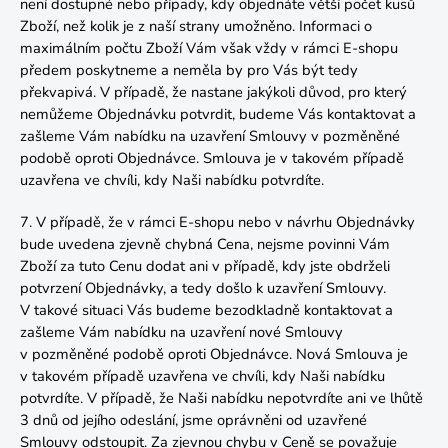
není dostupné nebo případy, kdy objednáte větší počet kusů
Zboží, než kolik je z naší strany umožněno. Informaci o
maximálním počtu Zboží Vám však vždy v rámci E-shopu
předem poskytneme a neměla by pro Vás být tedy
překvapivá. V případě, že nastane jakýkoli důvod, pro který
nemůžeme Objednávku potvrdit, budeme Vás kontaktovat a
zašleme Vám nabídku na uzavření Smlouvy v pozměněné
podobě oproti Objednávce. Smlouva je v takovém případě
uzavřena ve chvíli, kdy Naši nabídku potvrdíte.
7. V případě, že v rámci E-shopu nebo v návrhu Objednávky
bude uvedena zjevně chybná Cena, nejsme povinni Vám
Zboží za tuto Cenu dodat ani v případě, kdy jste obdrželi
potvrzení Objednávky, a tedy došlo k uzavření Smlouvy.
V takové situaci Vás budeme bezodkladně kontaktovat a
zašleme Vám nabídku na uzavření nové Smlouvy
v pozměněné podobě oproti Objednávce. Nová Smlouva je
v takovém případě uzavřena ve chvíli, kdy Naši nabídku
potvrdíte. V případě, že Naši nabídku nepotvrdíte ani ve lhůtě
3 dnů od jejího odeslání, jsme oprávněni od uzavřené
Smlouvy odstoupit. Za zjevnou chybu v Ceně se považuje