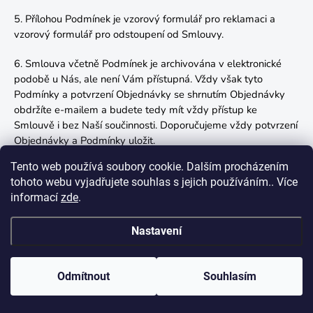
5. Přílohou Podmínek je vzorový formulář pro reklamaci a
vzorový formulář pro odstoupení od Smlouvy.
6. Smlouva včetně Podmínek je archivována v elektronické
podobě u Nás, ale není Vám přístupná. Vždy však tyto
Podmínky a potvrzení Objednávky se shrnutím Objednávky
obdržíte e-mailem a budete tedy mít vždy přístup ke
Smlouvě i bez Naší součinnosti. Doporučujeme vždy potvrzení
Objednávky a Podmínky uložit.
Tento web používá soubory cookie. Dalším procházením
7. Tyto Podmínky nabývají účinnosti 31.1.2025.
tohoto webu vyjadřujete souhlas s jejich používáním.. Více
informací
zde
.
Je-li kupující spotřebitelem má právo v případě, že objednal
Nastavení
zboží prostřednictvím e-shopu společnosti OD Market s.r.o.
(„
Společnost
“) nebo jiného prostředku komunikace na dálku,
mimo případy uvedené v § 1837 zák. č. 89/2012 Sb.,
Odmítnout
Souhlasím
občanský zákoník, ve znění pozdějších předpisů odstoupit od
již uzavřené kupní smlouvy do 14 dnů ode dne převzetí zboží,