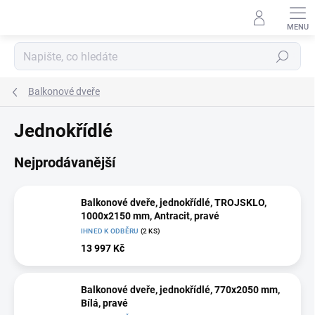
Přejít
na
obsah
Hledat
Balkonové dveře
Jednokřídlé
Nejprodávanější
Balkonové dveře, jednokřídlé, TROJSKLO,
1000x2150 mm, Antracit, pravé
IHNED K ODBĚRU
(2 KS)
13 997 Kč
Balkonové dveře, jednokřídlé, 770x2050 mm,
Bílá, pravé