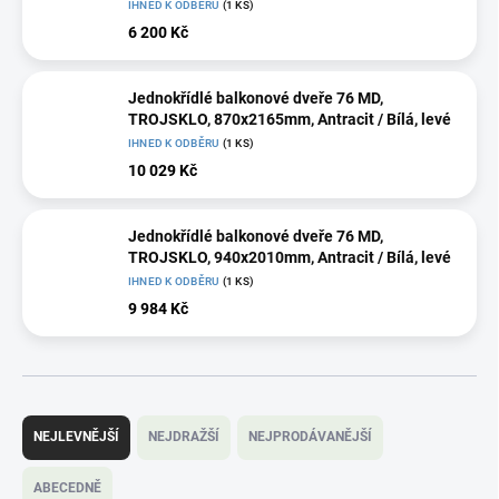
IHNED K ODBĚRU
(1 KS)
6 200 Kč
Jednokřídlé balkonové dveře 76 MD,
TROJSKLO, 870x2165mm, Antracit / Bílá, levé
IHNED K ODBĚRU
(1 KS)
10 029 Kč
Jednokřídlé balkonové dveře 76 MD,
TROJSKLO, 940x2010mm, Antracit / Bílá, levé
IHNED K ODBĚRU
(1 KS)
9 984 Kč
Ř
a
NEJLEVNĚJŠÍ
NEJDRAŽŠÍ
NEJPRODÁVANĚJŠÍ
z
e
ABECEDNĚ