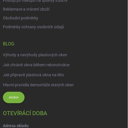
Postup při nákupu na splátky ESSOX
u
Reklamace a vrácení zboží
Obchodní podmínky
Podmínky ochrany osobních údajů
BLOG
Výhody a nevýhody plastových oken
Jak chránit okna během rekonstrukce
Jak připravit plastová okna na léto
Hlavní pravidla demontáže starých oken
Archiv
OTEVÍRÁCÍ DOBA
Adresa skladu