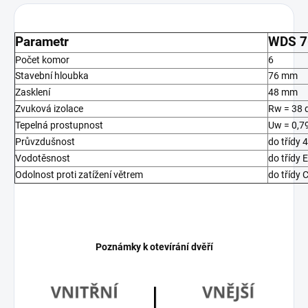
Parametr
WDS 7
Počet komor
6
Stavební hloubka
76 mm
Zasklení
48 mm
Zvuková izolace
Rw = 38 
Tepelná prostupnost
Uw = 0,7
Průvzdušnost
do třídy 4
Vodotěsnost
do třídy 
Odolnost proti zatížení větrem
do třídy 
Poznámky k otevírání dvěří