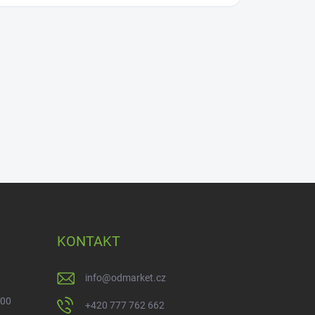
KONTAKT
info
@
odmarket.cz
 00
+420 777 762 662