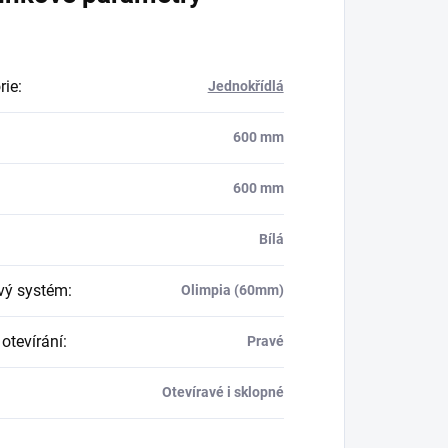
rie
:
Jednokřídlá
600 mm
600 mm
Bílá
ový systém
:
Olimpia (60mm)
otevírání
:
Pravé
Otevíravé i sklopné