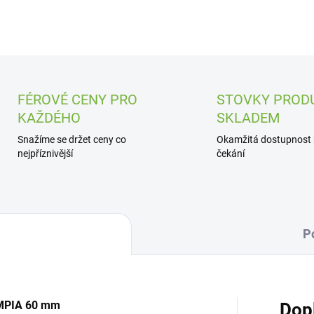
FÉROVÉ CENY PRO
STOVKY PROD
KAŽDÉHO
SKLADEM
Snažíme se držet ceny co
Okamžitá dostupnost
nejpříznivější
čekání
P
IMPIA 60 mm
Dop