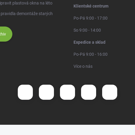
ipravit plastová okna na léto
Klientské centrum
 pravidla demontáže starých
Po-Pá 9:00 - 17:00
So 9:00 - 14:00
hiv
Expedice a sklad
Po-Pá 9:00 - 16:00
Více o nás