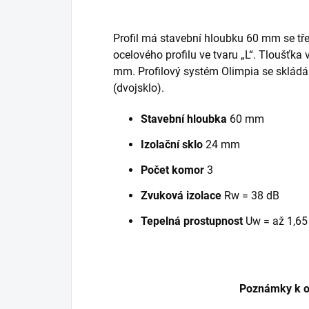
Profil má stavební hloubku 60 mm se tř
ocelového profilu ve tvaru „L“. Tloušťka 
mm. Profilový systém Olimpia se skládá 
(dvojsklo).
Stavební hloubka
60 mm
Izolační sklo
24 mm
Počet komor
3
Zvuková izolace
Rw = 38 dB
Tepelná prostupnost
Uw = až 1,6
Poznámky k o