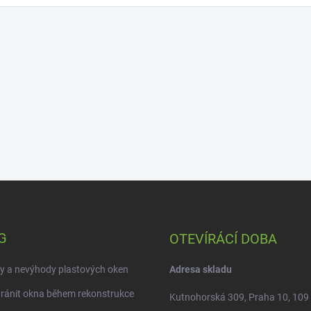
G
OTEVÍRÁCÍ DOBA
y a nevýhody plastových oken
Adresa skladu
ránit okna během rekonstrukce
Kutnohorská 309, Praha 10, 109