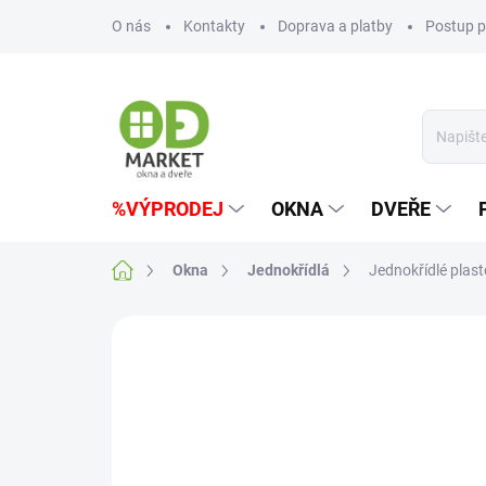
Přejít
O nás
Kontakty
Doprava a platby
Postup p
na
obsah
%VÝPRODEJ
OKNA
DVEŘE
Domů
Okna
Jednokřídlá
Jednokřídlé plas
Neohodnoceno
Podrobnosti hodn