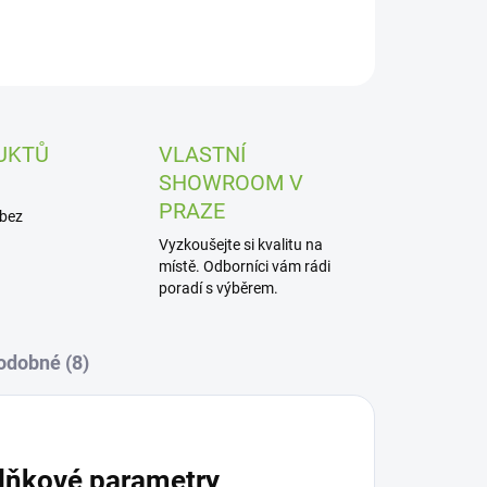
UKTŮ
VLASTNÍ
SHOWROOM V
PRAZE
 bez
Vyzkoušejte si kvalitu na
místě. Odborníci vám rádi
poradí s výběrem.
odobné (8)
lňkové parametry