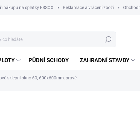
ři nákupu na splátky ESSOX
Reklamace a vrácení zboží
Obchodn
Hledat
PLOTY
PŮDNÍ SCHODY
ZAHRADNÍ STAVBY
tové sklepní okno 60, 600x600mm, pravé
ocení
ZNAČKA:
OLIMPIA
1 780 Kč
1 471 Kč bez DPH
Měrná
IHNED K ODBĚRU
(2 KS)