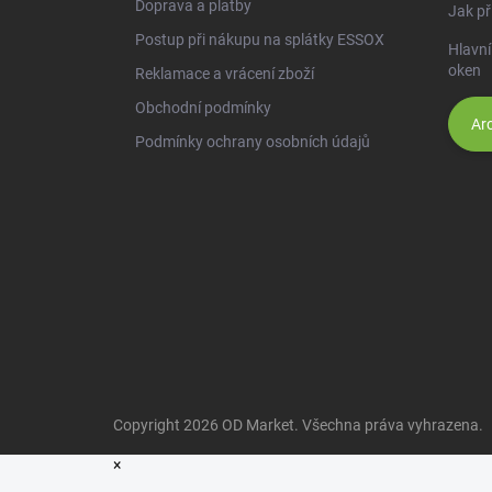
Doprava a platby
Jak př
Postup při nákupu na splátky ESSOX
Hlavní
oken
Reklamace a vrácení zboží
Obchodní podmínky
Arc
Podmínky ochrany osobních údajů
Copyright 2026
OD Market
. Všechna práva vyhrazena.
×