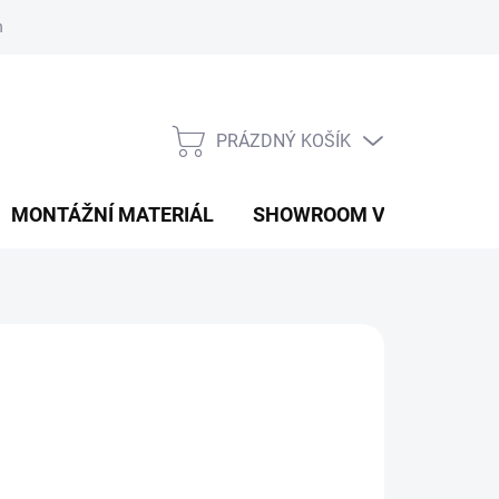
í podmínky
Podmínky ochrany osobních údajů
PRÁZDNÝ KOŠÍK
NÁKUPNÍ
KOŠÍK
MONTÁŽNÍ MATERIÁL
SHOWROOM V PRAZE