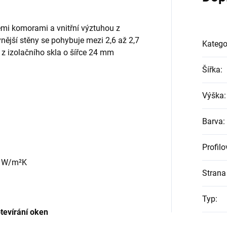
emi komorami a vnitřní výztuhou z
vnější stěny se pohybuje mezi 2,6 až 2,7
Katego
z izolačního skla o šířce 24 mm
Šířka
:
Výška
:
Barva
:
Profil
5 W/m²K
Strana 
Typ
:
tevírání oken