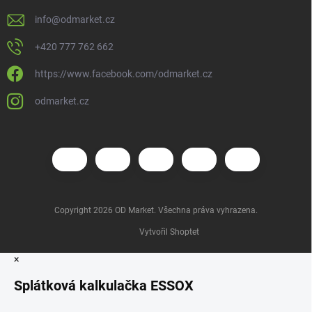
info
@
odmarket.cz
+420 777 762 662
https://www.facebook.com/odmarket.cz
odmarket.cz
Copyright 2026
OD Market
. Všechna práva vyhrazena.
Vytvořil Shoptet
×
Splátková kalkulačka ESSOX