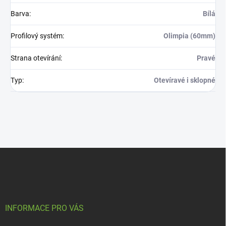
Barva
:
Bílá
Profilový systém
:
Olimpia (60mm)
Strana otevírání
:
Pravé
Typ
:
Otevíravé i sklopné
Z
á
p
a
t
í
INFORMACE PRO VÁS