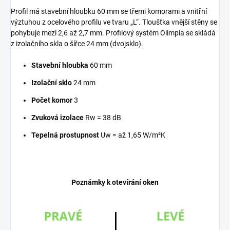
Profil má stavební hloubku 60 mm se třemi komorami a vnitřní
výztuhou z ocelového profilu ve tvaru „L“. Tloušťka vnější stěny se
pohybuje mezi 2,6 až 2,7 mm. Profilový systém Olimpia se skládá
z izolačního skla o šířce 24 mm (dvojsklo).
Stavební hloubka
60 mm
Izolační sklo
24 mm
Počet komor
3
Zvuková izolace
Rw = 38 dB
Tepelná prostupnost
Uw = až 1,65 W/m²K
Poznámky k otevírání oken