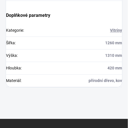
Doplňkové parametry
Kategorie
:
Vitríny
Šířka
:
1260 mm
Výška
:
1310 mm
Hloubka
:
420 mm
Materiál
:
přírodní dřevo, kov
Z