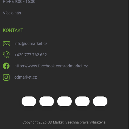
Po-Pá 9:00 - 16:00
Více o nás
KONTAKT
info
@
odmarket.cz
+420 777 762 662
https://www.facebook.com/odmarket.cz
odmarket.cz
Copyright 2026
OD Market
. Všechna práva vyhrazena.