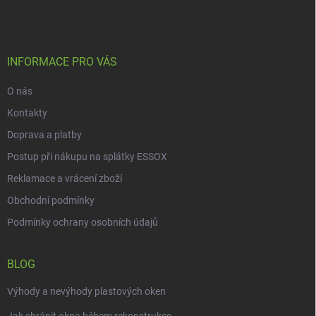
á
p
a
t
í
INFORMACE PRO VÁS
O nás
Kontakty
Doprava a platby
Postup při nákupu na splátky ESSOX
Reklamace a vrácení zboží
Obchodní podmínky
Podmínky ochrany osobních údajů
BLOG
Výhody a nevýhody plastových oken