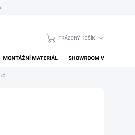
í podmínky
Podmínky ochrany osobních údajů
PRÁZDNÝ KOŠÍK
NÁKUPNÍ
KOŠÍK
MONTÁŽNÍ MATERIÁL
SHOWROOM V PRAZE
avé