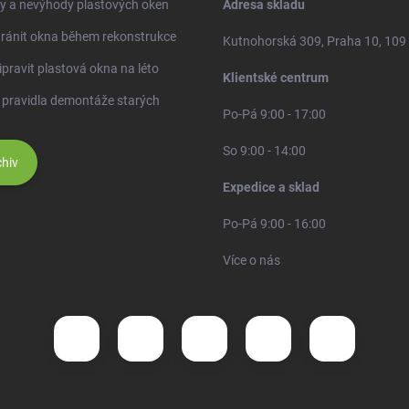
y a nevýhody plastových oken
Adresa skladu
ránit okna během rekonstrukce
Kutnohorská 309, Praha 10, 109
ipravit plastová okna na léto
Klientské centrum
 pravidla demontáže starých
Po-Pá 9:00 - 17:00
So 9:00 - 14:00
hiv
Expedice a sklad
Po-Pá 9:00 - 16:00
Více o nás