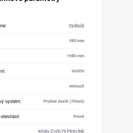
rie
:
Vedlejší
980 mm
1980 mm
ní
:
Vnitřní
Antracit
ový systém
:
Proline dveře (70mm)
otevírání
:
Pravé
Křídlo Z105/70 PROLINE