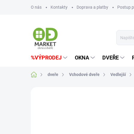
Přejít
O nás
Kontakty
Doprava a platby
Postup p
na
obsah
%VÝPRODEJ
OKNA
DVEŘE
Domů
dveře
Vchodové dveře
Vedlejší
Neohodnoceno
Podrobnosti hodn