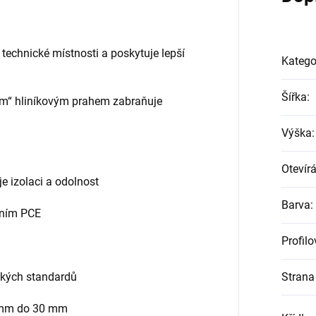
 technické místnosti a poskytuje lepší
Katego
Šířka
:
lým“ hliníkovým prahem zabraňuje
Výška
:
Otevírá
je izolaci a odolnost
Barva
:
něním PCE
Profil
ských standardů
Strana 
4 mm do 30 mm