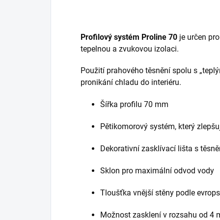
Profilový systém Proline
70
je určen pro
tepelnou a zvukovou izolaci.
Použití prahového těsnění spolu s „tep
pronikání chladu do interiéru.
Šířka profilu 70 mm
Pěti­komorový systém, který zlepšu
Dekorativní zasklívací lišta s těs
Sklon pro maximální odvod vody
Tloušťka vnější stěny podle evrop
Možnost zasklení v rozsahu od 