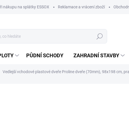
ři nákupu na splátky ESSOX
Reklamace a vrácení zboží
Obchodn
Hledat
PLOTY
PŮDNÍ SCHODY
ZAHRADNÍ STAVBY
Vedlejší vchodové plastové dveře Proline dveře (70mm), 98x198 cm, pr
ocení
ZNAČKA:
PROLINE
12 080 Kč
9 983 Kč bez DPH
Měrná
IHNED K ODBĚRU
(3 KS)