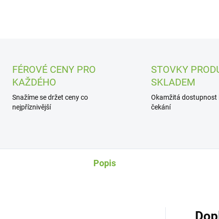
FÉROVÉ CENY PRO
STOVKY PROD
KAŽDÉHO
SKLADEM
Snažíme se držet ceny co
Okamžitá dostupnost
nejpříznivější
čekání
Popis
Dop