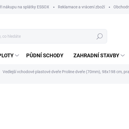
ři nákupu na splátky ESSOX
Reklamace a vrácení zboží
Obchodn
Hledat
PLOTY
PŮDNÍ SCHODY
ZAHRADNÍ STAVBY
Vedlejší vchodové plastové dveře Proline dveře (70mm), 98x198 cm, pr
ocení
ZNAČKA:
PROLINE
8 240 Kč
6 810 Kč bez DPH
Měrná
DO 4 TÝDNŮ