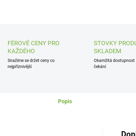
FÉROVÉ CENY PRO
STOVKY PROD
KAŽDÉHO
SKLADEM
Snažíme se držet ceny co
Okamžitá dostupnost
nejpříznivější
čekání
Popis
Dop