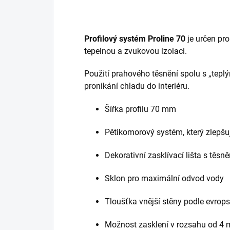
Profilový systém Proline
70
je určen pro
tepelnou a zvukovou izolaci.
Použití prahového těsnění spolu s „tep
pronikání chladu do interiéru.
Šířka profilu 70 mm
Pěti­komorový systém, který zlepšu
Dekorativní zasklívací lišta s těs
Sklon pro maximální odvod vody
Tloušťka vnější stěny podle evrop
Možnost zasklení v rozsahu od 