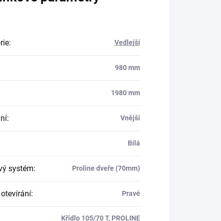
rie
:
Vedlejší
980 mm
1980 mm
ní
:
Vnější
Bílá
ový systém
:
Proline dveře (70mm)
otevírání
:
Pravé
Křídlo 105/70 T, PROLINE