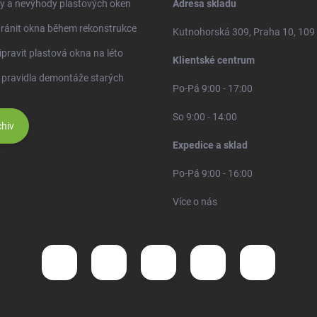
y a nevýhody plastových oken
Adresa skladu
ránit okna během rekonstrukce
Kutnohorská 309, Praha 10, 109
ipravit plastová okna na léto
Klientské centrum
 pravidla demontáže starých
Po-Pá 9:00 - 17:00
So 9:00 - 14:00
hiv
Expedice a sklad
Po-Pá 9:00 - 16:00
Více o nás