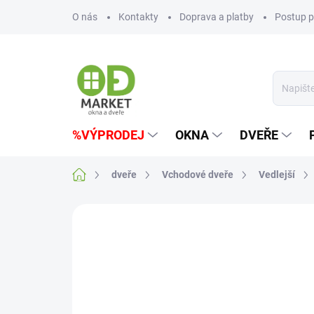
Přejít
O nás
Kontakty
Doprava a platby
Postup p
na
obsah
%VÝPRODEJ
OKNA
DVEŘE
Domů
dveře
Vchodové dveře
Vedlejší
Neohodnoceno
Podrobnosti hodn