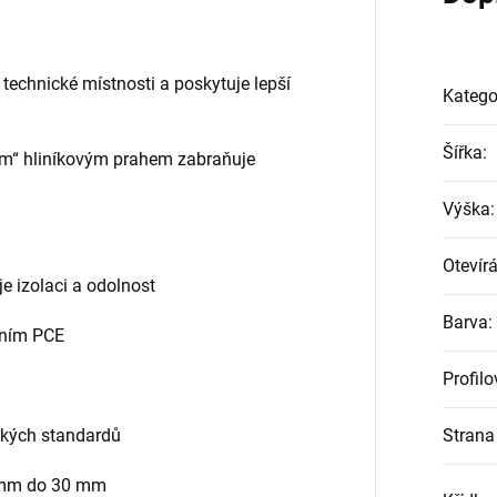
 technické místnosti a poskytuje lepší
Katego
Šířka
:
lým“ hliníkovým prahem zabraňuje
Výška
:
Otevírá
je izolaci a odolnost
Barva
:
něním PCE
Profil
ských standardů
Strana 
4 mm do 30 mm