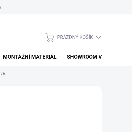
í podmínky
Podmínky ochrany osobních údajů
PRÁZDNÝ KOŠÍK
NÁKUPNÍ
KOŠÍK
MONTÁŽNÍ MATERIÁL
SHOWROOM V PRAZE
avé