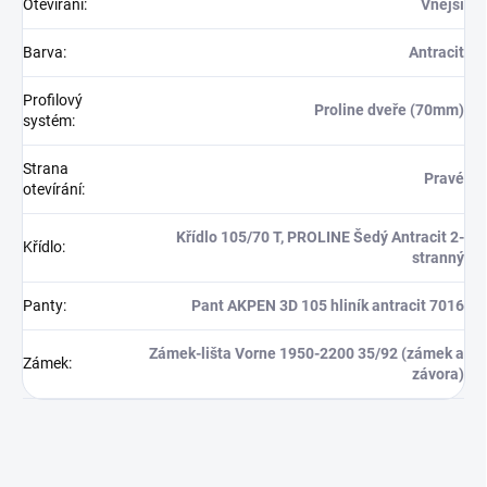
Otevírání
:
Vnější
Barva
:
Antracit
Profilový
Proline dveře (70mm)
systém
:
Strana
Pravé
otevírání
:
Křídlo 105/70 T, PROLINE Šedý Antracit 2-
Křídlo
:
stranný
Panty
:
Pant AKPEN 3D 105 hliník antracit 7016
Zámek-lišta Vorne 1950-2200 35/92 (zámek a
Zámek
:
závora)