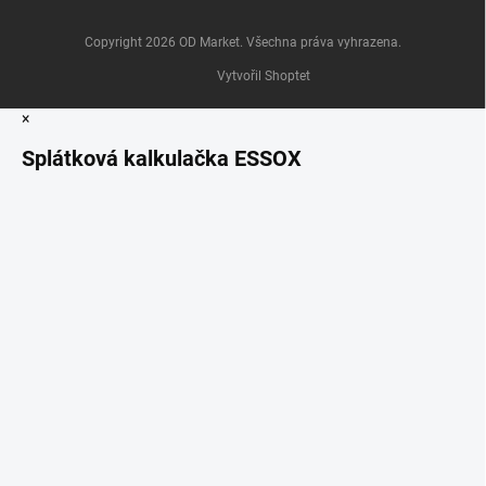
Copyright 2026
OD Market
. Všechna práva vyhrazena.
Vytvořil Shoptet
×
Splátková kalkulačka ESSOX