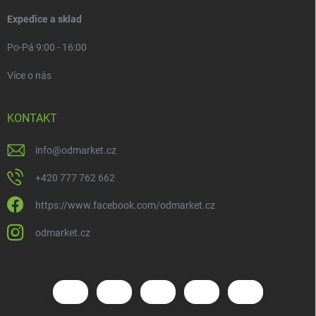
Expedice a sklad
Po-Pá 9:00 - 16:00
Více o nás
KONTAKT
info
@
odmarket.cz
+420 777 762 662
https://www.facebook.com/odmarket.cz
odmarket.cz