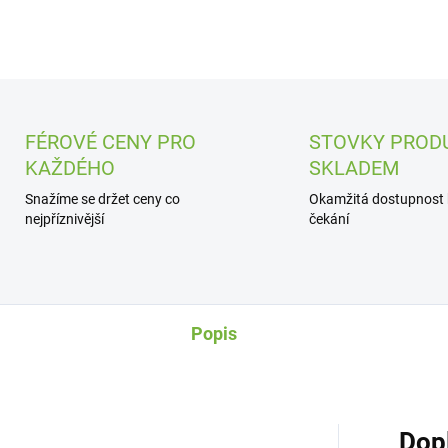
FÉROVÉ CENY PRO
STOVKY PROD
KAŽDÉHO
SKLADEM
Snažíme se držet ceny co
Okamžitá dostupnost
nejpříznivější
čekání
Popis
Dop