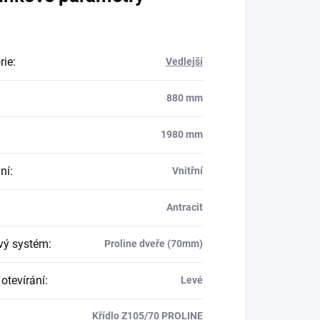
rie
:
Vedlejší
880 mm
1980 mm
ní
:
Vnitřní
Antracit
ový systém
:
Proline dveře (70mm)
otevírání
:
Levé
Křídlo Z105/70 PROLINE