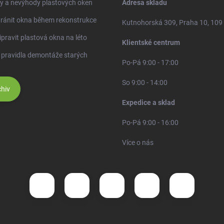
y a nevýhody plastových oken
Adresa skladu
ránit okna během rekonstrukce
Kutnohorská 309, Praha 10, 109
ipravit plastová okna na léto
Klientské centrum
 pravidla demontáže starých
Po-Pá 9:00 - 17:00
So 9:00 - 14:00
hiv
Expedice a sklad
Po-Pá 9:00 - 16:00
Více o nás