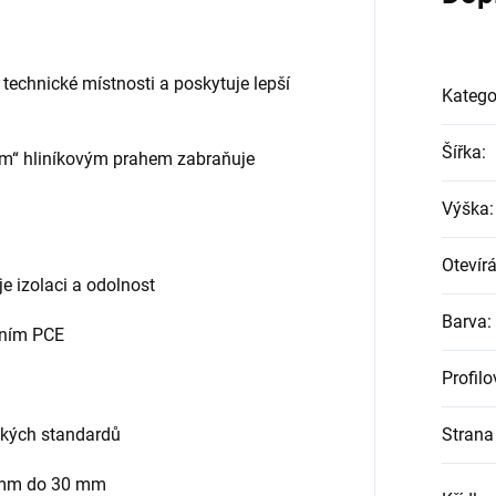
 technické místnosti a poskytuje lepší
Katego
Šířka
:
lým“ hliníkovým prahem zabraňuje
Výška
:
Otevírá
je izolaci a odolnost
Barva
:
něním PCE
Profil
ských standardů
Strana 
4 mm do 30 mm