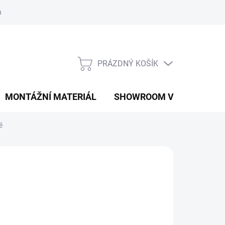
í podmínky
Podmínky ochrany osobních údajů
PRÁZDNÝ KOŠÍK
NÁKUPNÍ
KOŠÍK
MONTÁŽNÍ MATERIÁL
SHOWROOM V PRAZE
é