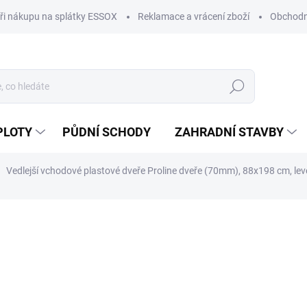
ři nákupu na splátky ESSOX
Reklamace a vrácení zboží
Obchodn
Hledat
PLOTY
PŮDNÍ SCHODY
ZAHRADNÍ STAVBY
Vedlejší vchodové plastové dveře Proline dveře (70mm), 88x198 cm, lev
ocení
ZNAČKA:
PROLINE
10 830 Kč
8 950 Kč bez DPH
Měrná
IHNED K ODBĚRU
(2 KS)