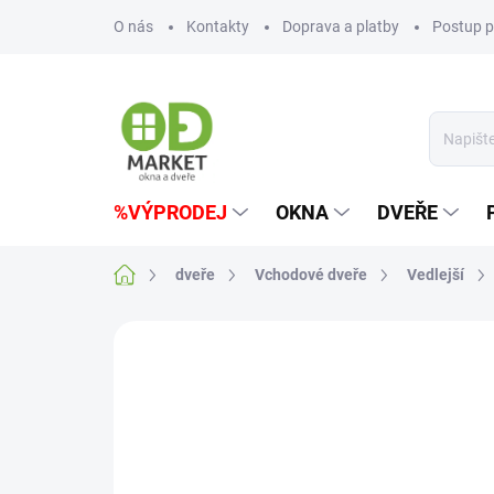
Přejít
O nás
Kontakty
Doprava a platby
Postup p
na
obsah
%VÝPRODEJ
OKNA
DVEŘE
Domů
dveře
Vchodové dveře
Vedlejší
Neohodnoceno
Podrobnosti hodn