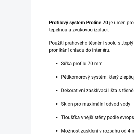
Profilový systém Proline
70
je určen pro
tepelnou a zvukovou izolaci.
Použití prahového těsnění spolu s „tep
pronikání chladu do interiéru.
Šířka profilu 70 mm
Pěti­komorový systém, který zlepšu
Dekorativní zasklívací lišta s těs
Sklon pro maximální odvod vody
Tloušťka vnější stěny podle evrop
Možnost zasklení v rozsahu od 