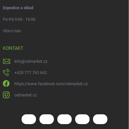
Expedice a sklad
Po-Pá 9:00 - 16:00
Více o nás
KONTAKT
info
@
odmarket.cz
+420 777 762 662
https://www.facebook.com/odmarket.cz
odmarket.cz