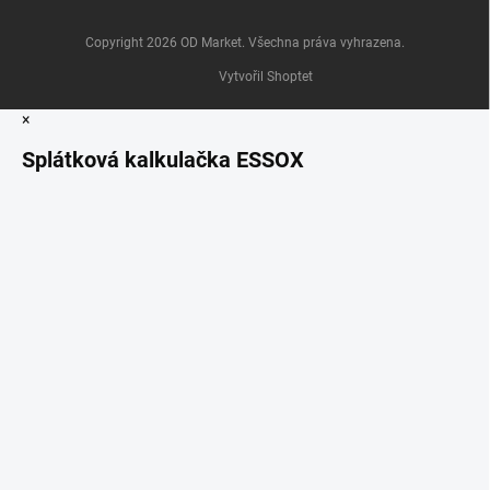
Copyright 2026
OD Market
. Všechna práva vyhrazena.
Vytvořil Shoptet
×
Splátková kalkulačka ESSOX