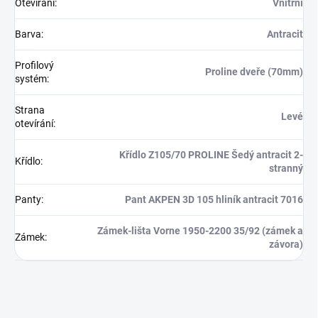
Otevírání
:
Vnitřní
Barva
:
Antracit
Profilový
Proline dveře (70mm)
systém
:
Strana
Levé
otevírání
:
Křídlo Z105/70 PROLINE Šedý antracit 2-
Křídlo
:
stranný
Panty
:
Pant AKPEN 3D 105 hliník antracit 7016
Zámek-lišta Vorne 1950-2200 35/92 (zámek a
Zámek
:
závora)