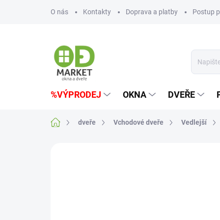
Přejít
O nás
Kontakty
Doprava a platby
Postup p
na
obsah
%VÝPRODEJ
OKNA
DVEŘE
Domů
dveře
Vchodové dveře
Vedlejší
Neohodnoceno
Podrobnosti hodn