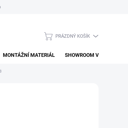
í podmínky
Podmínky ochrany osobních údajů
PRÁZDNÝ KOŠÍK
NÁKUPNÍ
KOŠÍK
MONTÁŽNÍ MATERIÁL
SHOWROOM V PRAZE
é