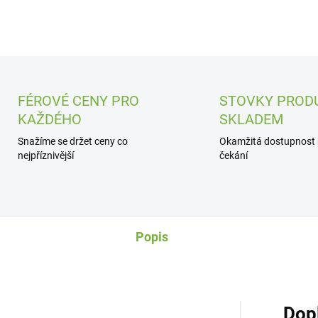
FÉROVÉ CENY PRO
STOVKY PROD
KAŽDÉHO
SKLADEM
Snažíme se držet ceny co
Okamžitá dostupnost
nejpříznivější
čekání
Popis
Dop