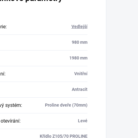
rie
:
Vedlejší
980 mm
1980 mm
ní
:
Vnitřní
Antracit
ový systém
:
Proline dveře (70mm)
otevírání
:
Levé
Křídlo Z105/70 PROLINE