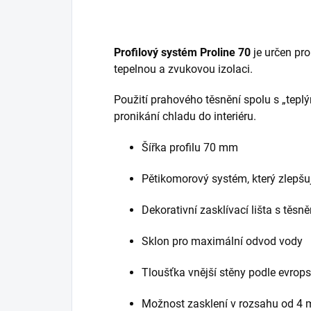
Profilový systém Proline
70
je určen pro
tepelnou a zvukovou izolaci.
Použití prahového těsnění spolu s „tep
pronikání chladu do interiéru.
Šířka profilu 70 mm
Pěti­komorový systém, který zlepšu
Dekorativní zasklívací lišta s těs
Sklon pro maximální odvod vody
Tloušťka vnější stěny podle evrop
Možnost zasklení v rozsahu od 