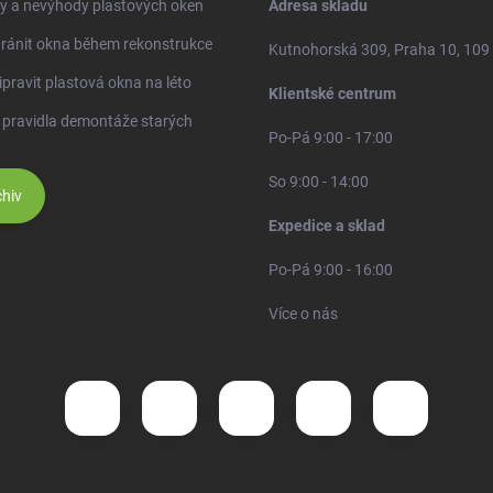
y a nevýhody plastových oken
Adresa skladu
ránit okna během rekonstrukce
Kutnohorská 309, Praha 10, 109
ipravit plastová okna na léto
Klientské centrum
 pravidla demontáže starých
Po-Pá 9:00 - 17:00
So 9:00 - 14:00
hiv
Expedice a sklad
Po-Pá 9:00 - 16:00
Více o nás