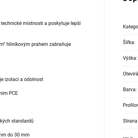
 technické místnosti a poskytuje lepší
Katego
Šířka
:
lým“ hliníkovým prahem zabraňuje
Výška
:
Otevírá
je izolaci a odolnost
Barva
:
něním PCE
Profil
ských standardů
Strana 
4 mm do 30 mm