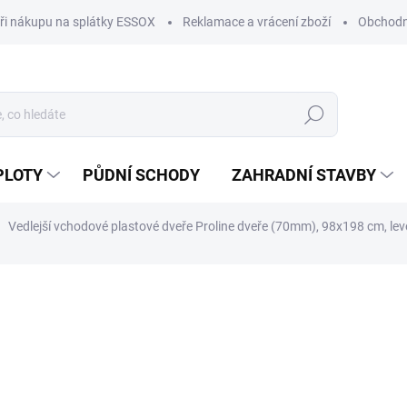
ři nákupu na splátky ESSOX
Reklamace a vrácení zboží
Obchodn
Hledat
PLOTY
PŮDNÍ SCHODY
ZAHRADNÍ STAVBY
Vedlejší vchodové plastové dveře Proline dveře (70mm), 98x198 cm, lev
ocení
ZNAČKA:
PROLINE
11 990 Kč
9 909 Kč bez DPH
Měrná
IHNED K ODBĚRU
(4 KS)