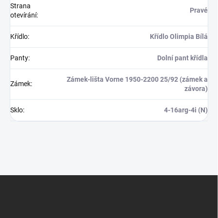
Strana
Pravé
otevírání
:
Křídlo
:
Křídlo Olimpia Bílá
Panty
:
Dolní pant křídla
Zámek-lišta Vorne 1950-2200 25/92 (zámek a
Zámek
:
závora)
Sklo
:
4-16arg-4i (N)
Z
á
p
a