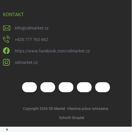
KONTAKT
info
@
odmarket.cz
+420 777 762 662
https://www.facebook.com/odmarket.cz
odmarket.cz
Copyright 2026
OD Market
. Všechna práva vyhrazena.
Vytvořil Shoptet
×