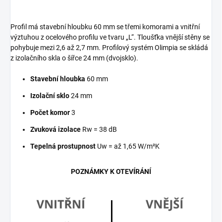
Profil má stavební hloubku 60 mm se třemi komorami a vnitřní
výztuhou z ocelového profilu ve tvaru „L“. Tloušťka vnější stěny se
pohybuje mezi 2,6 až 2,7 mm. Profilový systém Olimpia se skládá
z izolačního skla o šířce 24 mm (dvojsklo).
Stavební hloubka
60 mm
Izolační sklo
24 mm
Počet komor
3
Zvuková izolace
Rw = 38 dB
Tepelná prostupnost
Uw = až 1,65 W/m²K
POZNÁMKY K OTEVÍRÁNÍ