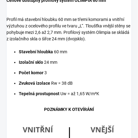
Cenově dostupný profilový systém OLIMPIA 60 mm
Profil má stavební hloubku 60 mm se třemi komorami a vnitřní
výztuhou z ocelového profilu ve tvaru „L“. Tloušťka vnější stěny se
pohybuje mezi 2,6 až 2,7 mm. Profilový systém Olimpia se skládá
z izolačního skla o šířce 24 mm (dvojsklo).
Stavební hloubka
60 mm
Izolační sklo
24 mm
Počet komor
3
Zvuková izolace
Rw = 38 dB
Tepelná prostupnost
Uw = až 1,65 W/m²K
POZNÁMKY K OTEVÍRÁNÍ