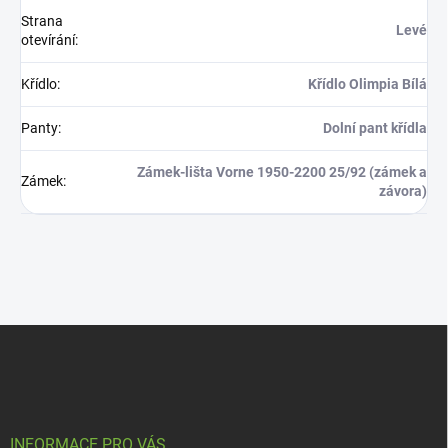
Strana
Levé
otevírání
:
Křídlo
:
Křídlo Olimpia Bílá
Panty
:
Dolní pant křídla
Zámek-lišta Vorne 1950-2200 25/92 (zámek a
Zámek
:
závora)
Z
á
p
a
t
í
INFORMACE PRO VÁS