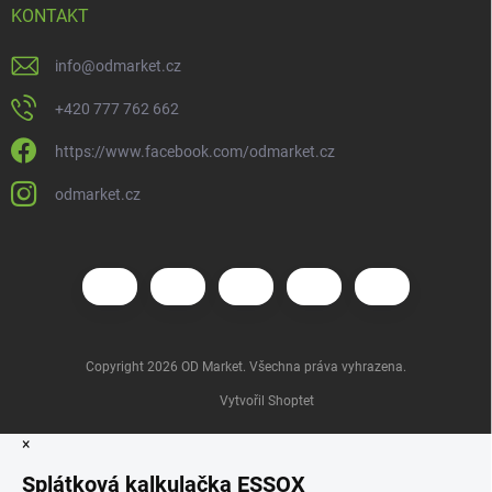
KONTAKT
info
@
odmarket.cz
+420 777 762 662
https://www.facebook.com/odmarket.cz
odmarket.cz
Copyright 2026
OD Market
. Všechna práva vyhrazena.
Vytvořil Shoptet
×
Splátková kalkulačka ESSOX