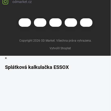
odmarket.cz
Copyright 2026
OD Market
. Všechna práva vyhrazena.
Vytvořil Shoptet
×
Splátková kalkulačka ESSOX