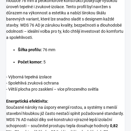
hloubce 76 mm a pětikomorové konstrukci poskytuje vysokou
úroveň tepelné i zvukové izolace. Tento profil byl navržen s
důrazem na výkonnost a estetiku a nabízí širokou škálu
barevných variant, které lze snadno sladit s designem každé
stavby. WDS 76 AD je zárukou kvality, bezpečnosti a dlouhodobé
odolnosti – ideální volba pro ty, kdo chtějí investovat do komfortu
a spolehlivosti.
Šířka profilu:
76 mm
Počet komor:
5
- Výborná tepelná izolace
- Spolehlivá zvuková ochrana
- Větší plocha pro zasklení – více přirozeného světla
Energetická efektivita:
Současné nároky na úspory energií rostou, a systémy s menší
stavební hloubkou již často nestačí splnit požadované standardy.
WDS 76 AD nabízí díky své konstrukci výrazně lepší izolační
schopnosti – součinitel prostupu tepla dosahuje hodnoty
0,82