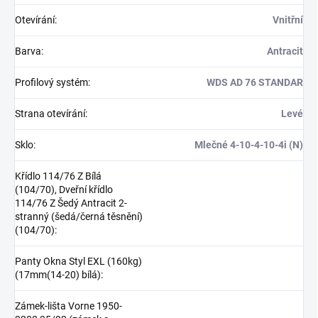
Otevírání
:
Vnitřní
Barva
:
Antracit
Profilový systém
:
WDS AD 76 STANDAR
Strana otevírání
:
Levé
Sklo
:
Mlečné 4-10-4-10-4i (N)
Křídlo 114/76 Z Bílá
(104/70), Dveřní křídlo
114/76 Z Šedý Antracit 2-
stranný (šedá/černá těsnění)
(104/70)
:
Panty Okna Styl EXL (160kg)
(17mm(14-20) bílá)
:
Zámek-lišta Vorne 1950-