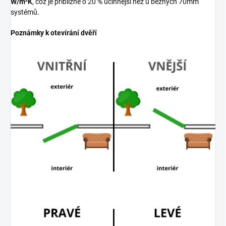
W/m²K
, což je přibližně o 20 % účinnější než u běžných 70mm
systémů.
Poznámky k otevírání dvěří