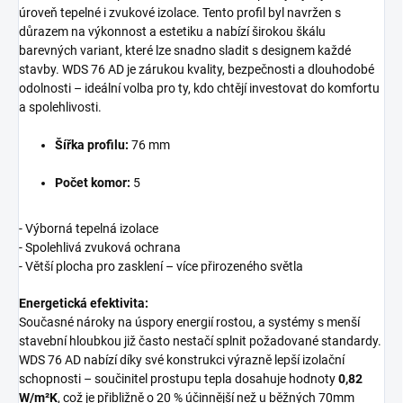
úroveň tepelné i zvukové izolace. Tento profil byl navržen s
důrazem na výkonnost a estetiku a nabízí širokou škálu
barevných variant, které lze snadno sladit s designem každé
stavby. WDS 76 AD je zárukou kvality, bezpečnosti a dlouhodobé
odolnosti – ideální volba pro ty, kdo chtějí investovat do komfortu
a spolehlivosti.
Šířka profilu:
76 mm
Počet komor:
5
- Výborná tepelná izolace
- Spolehlivá zvuková ochrana
- Větší plocha pro zasklení – více přirozeného světla
Energetická efektivita:
Současné nároky na úspory energií rostou, a systémy s menší
stavební hloubkou již často nestačí splnit požadované standardy.
WDS 76 AD nabízí díky své konstrukci výrazně lepší izolační
schopnosti – součinitel prostupu tepla dosahuje hodnoty
0,82
W/m²K
, což je přibližně o 20 % účinnější než u běžných 70mm