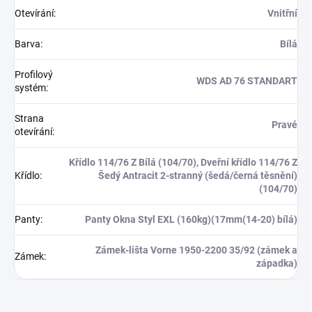
Otevírání
:
Vnitřní
Barva
:
Bílá
Profilový
WDS AD 76 STANDART
systém
:
Strana
Pravé
otevírání
:
Křídlo 114/76 Z Bílá (104/70), Dveřní křídlo 114/76 Z
Křídlo
:
Šedý Antracit 2-stranný (šedá/černá těsnění)
(104/70)
Panty
:
Panty Okna Styl EXL (160kg)(17mm(14-20) bílá)
Zámek-lišta Vorne 1950-2200 35/92 (zámek a
Zámek
:
západka)