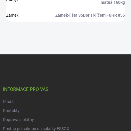
matná 160kg
Zámek
:
Zámek-lišta 35Dor s klíčem FUHR 855
Z
á
p
a
t
í
INFORMACE PRO VÁS
O nás
Kontakty
Doprava a platby
Postup při nákupu na splátky ESSOX