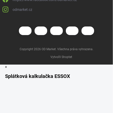
odmarket.cz
Copyright 2026
OD Market
. Všechna práva vyhrazena.
Vytvořil Shoptet
×
Splátková kalkulačka ESSOX