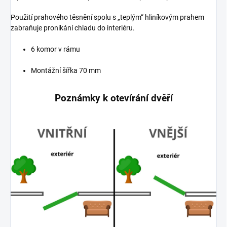
Použití prahového těsnění spolu s „teplým“ hliníkovým prahem
zabraňuje pronikání chladu do interiéru.
6 komor v rámu
Montážní šířka 70 mm
Poznámky k otevírání dvěří