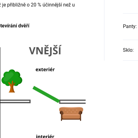
ž je přibližně o 20 % účinnější než u
evírání dvěří
Panty
:
Sklo
: