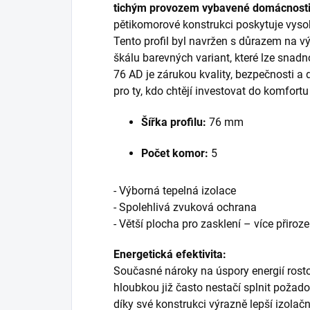
tichým provozem vybavené domácnosti
pětikomorové konstrukci poskytuje vysok
Tento profil byl navržen s důrazem na vý
škálu barevných variant, které lze snad
76 AD je zárukou kvality, bezpečnosti a
pro ty, kdo chtějí investovat do komfortu 
Šířka profilu:
76 mm
Počet komor:
5
- Výborná tepelná izolace
- Spolehlivá zvuková ochrana
- Větší plocha pro zasklení – více přiroz
Energetická efektivita:
Současné nároky na úspory energií rost
hloubkou již často nestačí splnit poža
díky své konstrukci výrazně lepší izolač