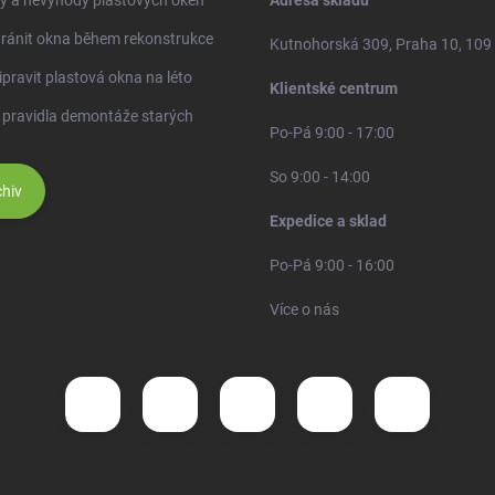
ránit okna během rekonstrukce
Kutnohorská 309, Praha 10, 109
ipravit plastová okna na léto
Klientské centrum
 pravidla demontáže starých
Po-Pá 9:00 - 17:00
So 9:00 - 14:00
hiv
Expedice a sklad
Po-Pá 9:00 - 16:00
Více o nás