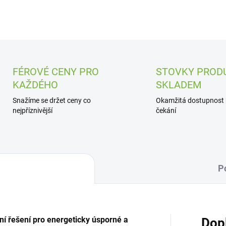
FÉROVÉ CENY PRO
STOVKY PROD
KAŽDÉHO
SKLADEM
Snažíme se držet ceny co
Okamžitá dostupnost
nejpříznivější
čekání
P
 řešení pro energeticky úsporné a
Dop