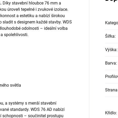
.
Díky stavební hloubce 76 mm a
ou úroveň tepelné i zvukové izolace.
konnost a estetiku a nabízí širokou
no sladit s designem každé stavby. WDS
Katego
 dlouhodobé odolnosti – ideální volba
a spolehlivosti.
Šířka
:
Výška
:
Barva
:
Profil
eného světla
Strana 
ou, a systémy s menší stavební
dované standardy. WDS 76 AD nabízí
Křídlo
:
ní schopnosti – součinitel prostupu