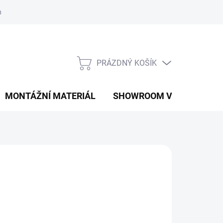
í podmínky
Podmínky ochrany osobních údajů
PRÁZDNÝ KOŠÍK
NÁKUPNÍ
KOŠÍK
MONTÁŽNÍ MATERIÁL
SHOWROOM V PRAZE