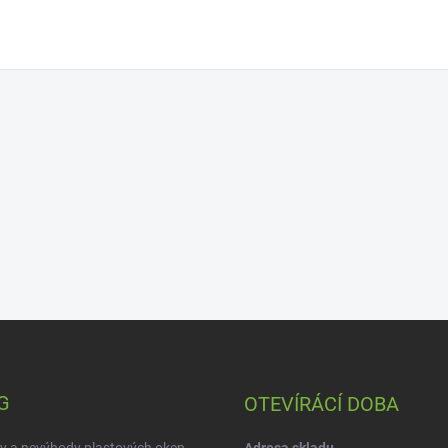
G
OTEVÍRÁCÍ DOBA
y a nevýhody plastových oken
Adresa skladu