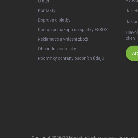
O nás
Kontakty
Jak ch
Doprava a platby
Jak př
Postup při nákupu na splátky ESSOX
Hlavní
oken
Reklamace a vrácení zboží
Obchodní podmínky
Arc
Podmínky ochrany osobních údajů
Copyright 2026
OD Market
. Všechna práva vyhrazena.