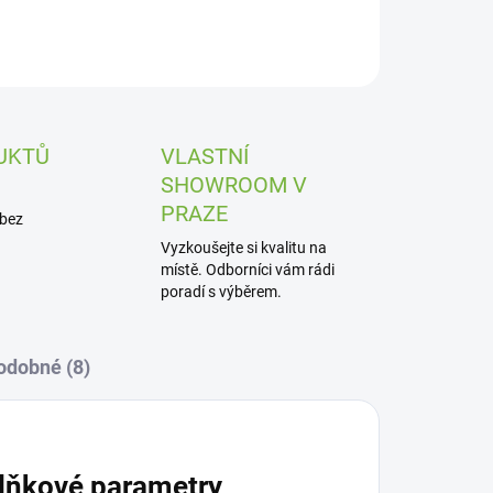
UKTŮ
VLASTNÍ
SHOWROOM V
PRAZE
 bez
Vyzkoušejte si kvalitu na
místě. Odborníci vám rádi
poradí s výběrem.
odobné (8)
lňkové parametry