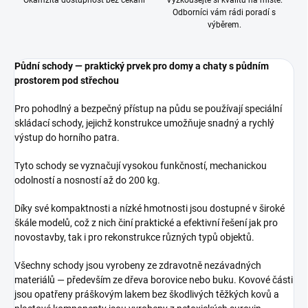
Okamžitá dostupnost bez čekání
Vyzkoušejte si kvalitu na místě.
Odborníci vám rádi poradí s
výběrem.
Půdní schody — praktický prvek pro domy a chaty s půdním
prostorem pod střechou
Pro pohodlný a bezpečný přístup na půdu se používají speciální
skládací schody, jejichž konstrukce umožňuje snadný a rychlý
výstup do horního patra.
Tyto schody se vyznačují vysokou funkčností, mechanickou
odolností a nosností až do 200 kg.
Díky své kompaktnosti a nízké hmotnosti jsou dostupné v široké
škále modelů, což z nich činí praktické a efektivní řešení jak pro
novostavby, tak i pro rekonstrukce různých typů objektů.
Všechny schody jsou vyrobeny ze zdravotně nezávadných
materiálů — především ze dřeva borovice nebo buku. Kovové části
jsou opatřeny práškovým lakem bez škodlivých těžkých kovů a