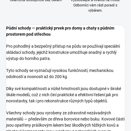
Okamžitá dostupnost bez čekání
Vyzkoušejte si kvalitu na místě.
Odborníci vám rádi poradí s
výběrem.
Půdní schody — praktický prvek pro domy a chaty s půdním
prostorem pod střechou
Pro pohodlný a bezpečný přístup na půdu se používají speciální
skládací schody, jejichž konstrukce umožňuje snadný a rychlý
výstup do horního patra.
Tyto schody se vyznačují vysokou funkčností, mechanickou
odolností a nosností až do 200 kg.
Díky své kompaktnosti a nízké hmotnosti jsou dostupné v široké
škále modelů, což z nich činí praktické a efektivní řešení jak pro
novostavby, tak i pro rekonstrukce různých typů objektů.
Všechny schody jsou vyrobeny ze zdravotně nezávadných
materiálů — především ze dřeva borovice nebo buku. Kovové části
jsou opatřeny práškovým lakem bez škodlivých těžkých kovů a