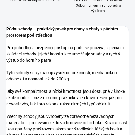
Okamžitá dostupnost bez čekání
Vyzkoušejte si kvalitu na místě.
Odborníci vám rádi poradí s
výběrem.
Půdní schody — praktický prvek pro domy a chaty s půdním
prostorem pod střechou
Pro pohodlný a bezpečný přístup na půdu se používají speciální
skládací schody, jejichž konstrukce umožňuje snadný a rychlý
výstup do horního patra.
Tyto schody se vyznačují vysokou funkčností, mechanickou
odolností a nosností až do 200 kg.
Díky své kompaktnosti a nízké hmotnosti jsou dostupné v široké
škále modelů, což z nich činí praktické a efektivní řešení jak pro
novostavby, tak i pro rekonstrukce různých typů objektů.
Všechny schody jsou vyrobeny ze zdravotně nezávadných
materiálů — především ze dřeva borovice nebo buku. Kovové části
jsou opatřeny práškovým lakem bez škodlivých těžkých kovů a