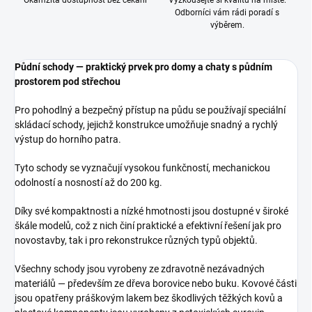
Okamžitá dostupnost bez čekání
Vyzkoušejte si kvalitu na místě.
Odborníci vám rádi poradí s
výběrem.
Půdní schody — praktický prvek pro domy a chaty s půdním
prostorem pod střechou
Pro pohodlný a bezpečný přístup na půdu se používají speciální
skládací schody, jejichž konstrukce umožňuje snadný a rychlý
výstup do horního patra.
Tyto schody se vyznačují vysokou funkčností, mechanickou
odolností a nosností až do 200 kg.
Díky své kompaktnosti a nízké hmotnosti jsou dostupné v široké
škále modelů, což z nich činí praktické a efektivní řešení jak pro
novostavby, tak i pro rekonstrukce různých typů objektů.
Všechny schody jsou vyrobeny ze zdravotně nezávadných
materiálů — především ze dřeva borovice nebo buku. Kovové části
jsou opatřeny práškovým lakem bez škodlivých těžkých kovů a