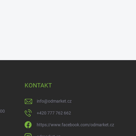
KONTAKT
info
@
odmarket.cz
 00
+420 777 762 662
https://www.facebook.com/odmarket.cz