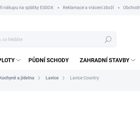
ři nákupu na splátky ESSOX
Reklamace a vrácení zboží
Obchodn
Hledat
PLOTY
PŮDNÍ SCHODY
ZAHRADNÍ STAVBY
Kuchyně a jídelna
Lavice
Lavice Country
ocení
od
7 563 Kč
od
6 250 Kč
bez DPH
Měrná
ZVOLTE VARIANTU