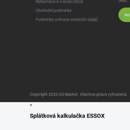
oken
Reklamace a vrácení zboží
Obchodní podmínky
Arc
Podmínky ochrany osobních údajů
Copyright 2026
OD Market
. Všechna práva vyhrazena.
×
Splátková kalkulačka ESSOX