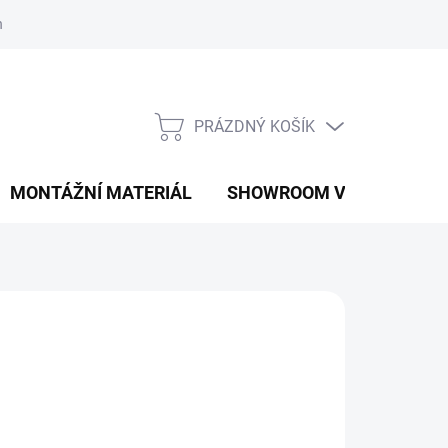
í podmínky
Podmínky ochrany osobních údajů
PRÁZDNÝ KOŠÍK
NÁKUPNÍ
KOŠÍK
MONTÁŽNÍ MATERIÁL
SHOWROOM V PRAZE