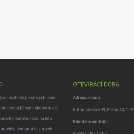
G
OTEVÍRÁCÍ DOBA
y a nevýhody plastových oken
Adresa skladu
ránit okna během rekonstrukce
Kutnohorská 309, Praha 10, 109
ipravit plastová okna na léto
Klientské centrum
 pravidla demontáže starých
Po-Pá 9:00 - 17:00