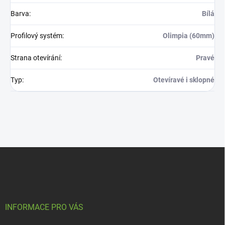
Barva
:
Bílá
Profilový systém
:
Olimpia (60mm)
Strana otevírání
:
Pravé
Typ
:
Otevíravé i sklopné
Z
á
p
a
t
í
INFORMACE PRO VÁS