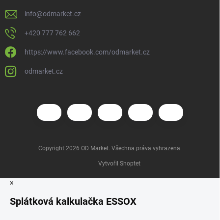
info
@
odmarket.cz
+420 777 762 662
https://www.facebook.com/odmarket.cz
odmarket.cz
Copyright 2026
OD Market
. Všechna práva vyhrazena.
Vytvořil Shoptet
×
Splátková kalkulačka ESSOX