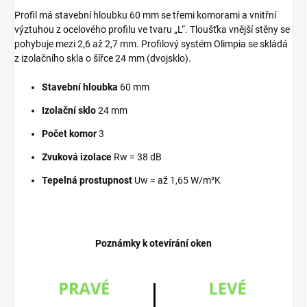
Profil má stavební hloubku 60 mm se třemi komorami a vnitřní
výztuhou z ocelového profilu ve tvaru „L“. Tloušťka vnější stěny se
pohybuje mezi 2,6 až 2,7 mm. Profilový systém Olimpia se skládá
z izolačního skla o šířce 24 mm (dvojsklo).
Stavební hloubka
60 mm
Izolační sklo
24 mm
Počet komor
3
Zvuková izolace
Rw = 38 dB
Tepelná prostupnost
Uw = až 1,65 W/m²K
Poznámky k otevírání oken