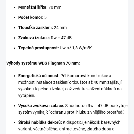
Montážní šířka:
70 mm
Počet komor:
5
Tloušťka zasklení:
24 mm
Zvuková izolace:
Rw = 47 dB
Tepelná prostupnost:
Uw až 1,3 W/m²K
Výhody systému WDS Flagman 70 mm:
Energetická účinnost:
Pětikomorová konstrukce a
možnost instalace zasklení o tloušťce až 40 mm zajišťují
vysokou tepelnou izolaci, což vede ke snížení nákladů na
vytápění.
Vysoká zvuková izolace:
S hodnotou Rw = 47 dB poskytuje
systém vynikající ochranu proti hluku z vnějšího prostředí.
Široká nabídka dekorů:
K dispozici je několik barevných
variant, včetně bílého, antracitového, zlatého dubu a