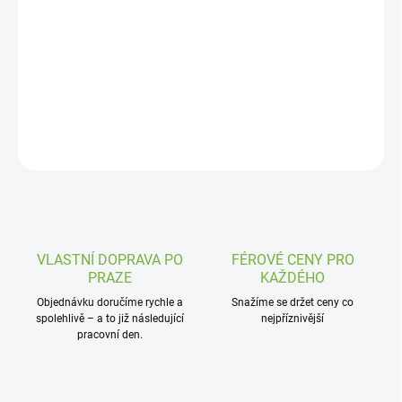
DORUČENÍ
−
+
Přidat do košíku
Klika a zámek jsou v ceně
ZEPTAT SE
VLASTNÍ DOPRAVA PO
FÉROVÉ CENY PRO
PRAZE
KAŽDÉHO
Objednávku doručíme rychle a
Snažíme se držet ceny co
spolehlivě – a to již následující
nejpříznivější
pracovní den.