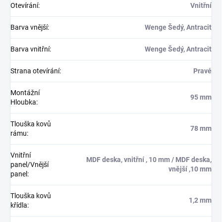
Otevírání
:
Vnitřní
Barva vnější
:
Wenge Šedý, Antracit
Barva vnitřní
:
Wenge Šedý, Antracit
Strana otevírání
:
Pravé
Montážní
95 mm
Hloubka
:
Tlouška kovů
78 mm
rámu
:
Vnitřní
MDF deska, vnitřní , 10 mm / MDF deska,
panel/Vnější
vnější ,10 mm
panel
:
Tlouška kovů
1,2 mm
křídla
: