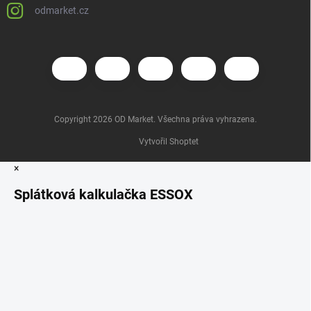
odmarket.cz
Copyright 2026
OD Market
. Všechna práva vyhrazena.
Vytvořil Shoptet
×
Splátková kalkulačka ESSOX