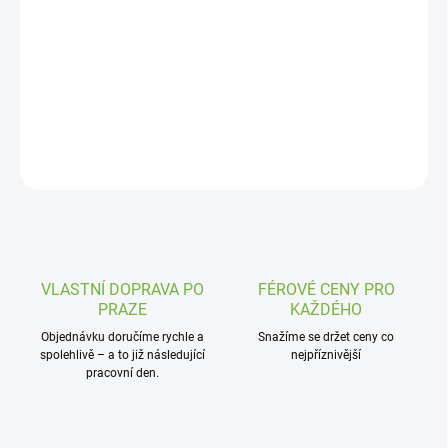
DORUČENÍ
−
+
Přidat do košíku
Klika a zámek jsou v ceně
ZEPTAT SE
VLASTNÍ DOPRAVA PO
FÉROVÉ CENY PRO
PRAZE
KAŽDÉHO
Objednávku doručíme rychle a
Snažíme se držet ceny co
spolehlivě – a to již následující
nejpříznivější
pracovní den.