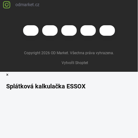
odmarket.cz
Copyright 2026
OD Market
. Všechna práva vyhrazena.
Vytvořil Shoptet
×
Splátková kalkulačka ESSOX