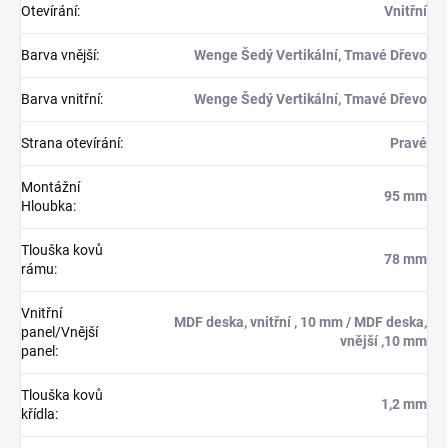
Otevírání
:
Vnitřní
Barva vnější
:
Wenge Šedý Vertikální, Tmavé Dřevo
Barva vnitřní
:
Wenge Šedý Vertikální, Tmavé Dřevo
Strana otevírání
:
Pravé
Montážní
95 mm
Hloubka
:
Tlouška kovů
78 mm
rámu
:
Vnitřní
MDF deska, vnitřní , 10 mm / MDF deska,
panel/Vnější
vnější ,10 mm
panel
:
Tlouška kovů
1,2 mm
křídla
: