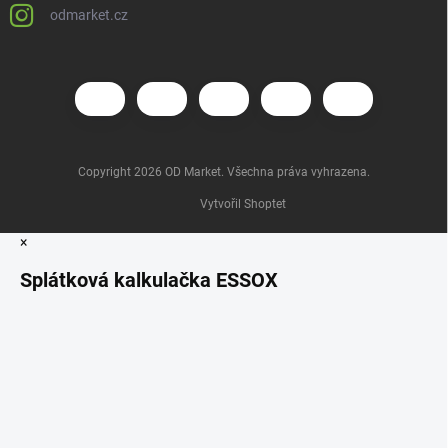
odmarket.cz
Copyright 2026
OD Market
. Všechna práva vyhrazena.
Vytvořil Shoptet
×
Splátková kalkulačka ESSOX