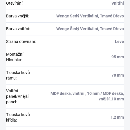
Otevírání
:
Vnitřní
Barva vnější
:
Wenge Šedý Vertikální, Tmavé Dřevo
Barva vnitřní
:
Wenge Šedý Vertikální, Tmavé Dřevo
Strana otevírání
:
Levé
Montážní
95 mm
Hloubka
:
Tlouška kovů
78 mm
rámu
:
Vnitřní
MDF deska, vnitřní , 10 mm / MDF deska,
panel/Vnější
vnější ,10 mm
panel
:
Tlouška kovů
1,2 mm
křídla
: