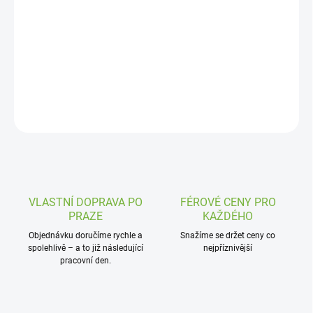
DORUČENÍ
−
+
Přidat do košíku
Klika a zámek jsou v ceně
ZEPTAT SE
VLASTNÍ DOPRAVA PO
FÉROVÉ CENY PRO
PRAZE
KAŽDÉHO
Objednávku doručíme rychle a
Snažíme se držet ceny co
spolehlivě – a to již následující
nejpříznivější
pracovní den.