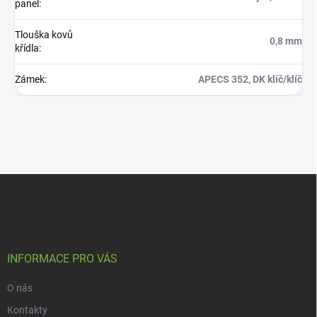
panel
:
Tlouška kovů
0,8 mm
křídla
:
Zámek
:
APECS 352, DK klíč/klíč
Z
á
p
a
t
í
INFORMACE PRO VÁS
O nás
Kontakty