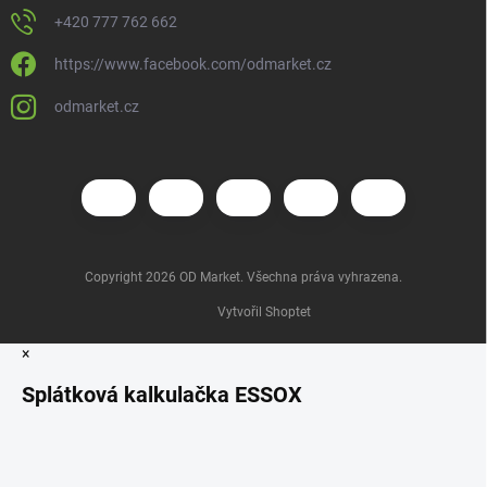
+420 777 762 662
https://www.facebook.com/odmarket.cz
odmarket.cz
Copyright 2026
OD Market
. Všechna práva vyhrazena.
Vytvořil Shoptet
×
Splátková kalkulačka ESSOX