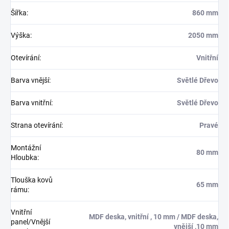
Šířka
:
860 mm
Výška
:
2050 mm
Otevírání
:
Vnitřní
Barva vnější
:
Světlé Dřevo
Barva vnitřní
:
Světlé Dřevo
Strana otevírání
:
Pravé
Montážní
80 mm
Hloubka
:
Tlouška kovů
65 mm
rámu
:
Vnitřní
MDF deska, vnitřní , 10 mm / MDF deska,
panel/Vnější
vnější ,10 mm