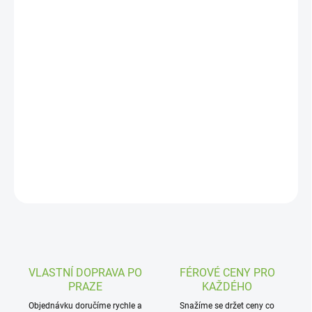
Měrná
IHNED K ODBĚRU
(1 KS)
cena:
MŮŽEME
DORUČIT DO:
14.8.2026
MOŽNOSTI
DORUČENÍ
−
+
Přidat do košíku
Klika a zámek jsou v ceně
ZEPTAT SE
VLASTNÍ DOPRAVA PO
FÉROVÉ CENY PRO
PRAZE
KAŽDÉHO
Objednávku doručíme rychle a
Snažíme se držet ceny co